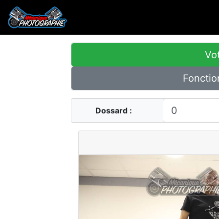
Vot
Fonctio
Dossard :