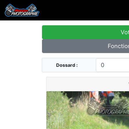
Vot
Fonctio
Dossard :