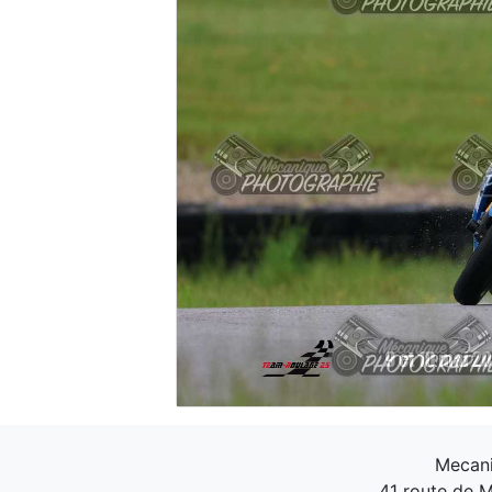
Mecani
41 route de M