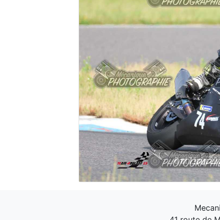
Mecani
41 route de M