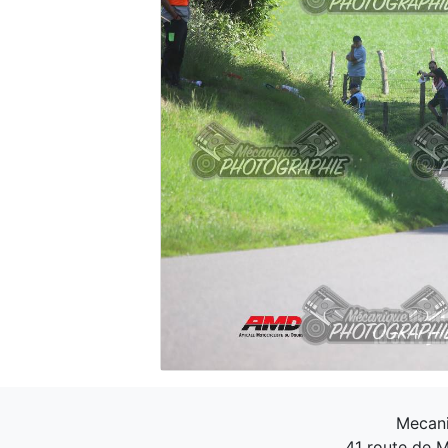
Mecani
41 route de M