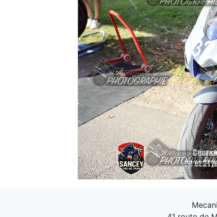
Mecani
41 route de M