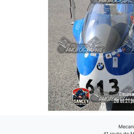
Mecani
41 route de M