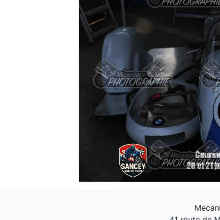
Mecani
41 route de M