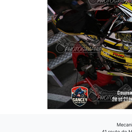
Mecani
41 route de M